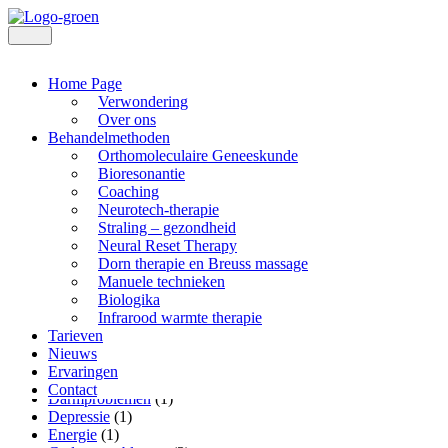
Home Page
Zoeken
Verwondering
Over ons
Behandelmethoden
Orthomoleculaire Geneeskunde
Bioresonantie
Categorieën
Coaching
Neurotech-therapie
Alle Berichten
(26)
Straling – gezondheid
Alzheimer
(1)
Neural Reset Therapy
Anti-muggen
(1)
Dorn therapie en Breuss massage
B12
(1)
Manuele technieken
Bewegingsapparaat
(1)
Biologika
Biologika
(1)
Infrarood warmte therapie
Blaasontsteking
(2)
Tarieven
Blessure
(3)
Nieuws
Burn-out
(1)
Ervaringen
Covid
(1)
Contact
Darmproblemen
(1)
Depressie
(1)
Energie
(1)